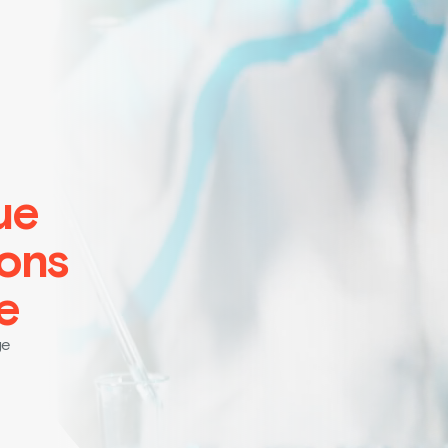
ue
ions
e
ge