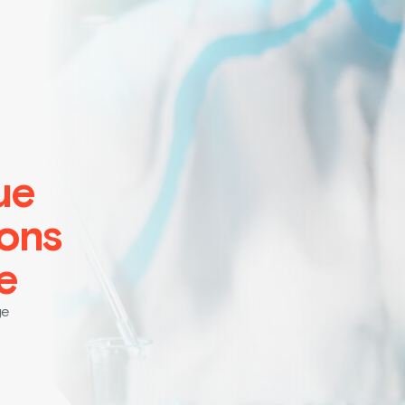
ue
ions
e
ge