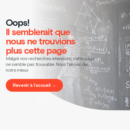
Oops!
Il semblerait que
nous ne trouvions
plus cette page
Malgré nos recherches intensives, cette page
ne semble pas trouvable. Nous faisons de
notre mieux
Revenir à l’accueil →