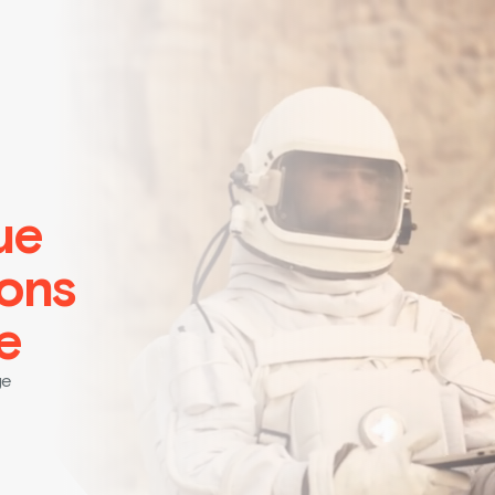
ue
ions
e
ge