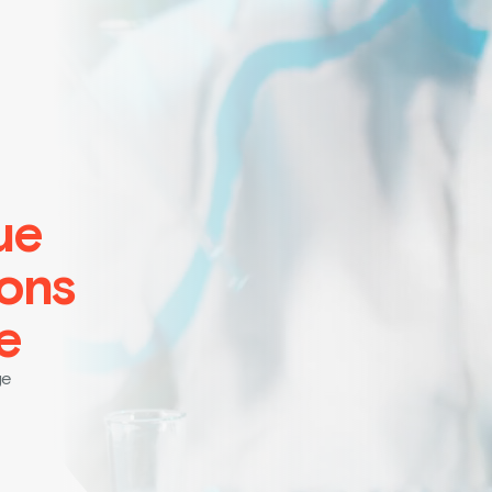
ue
ions
e
ge