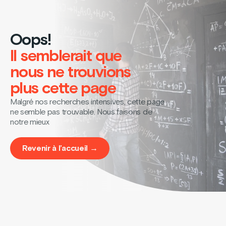
Oops!
Il semblerait que
nous ne trouvions
plus cette page
Malgré nos recherches intensives, cette page
ne semble pas trouvable. Nous faisons de
notre mieux
Revenir à l’accueil →