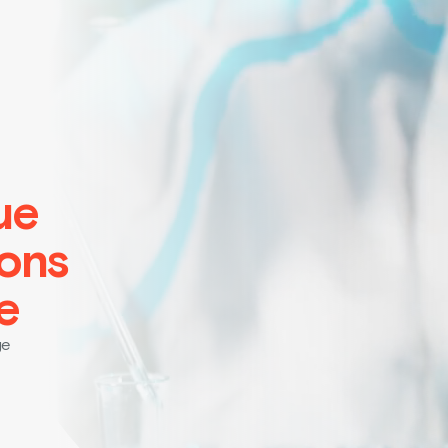
ue
ions
e
ge