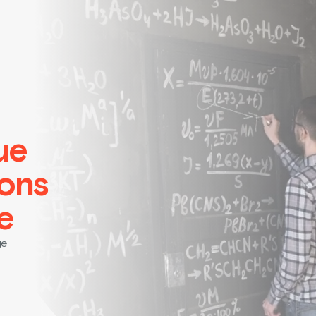
ue
ions
e
ge