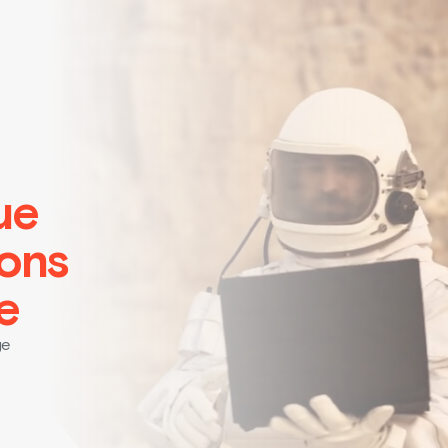
ue
ions
e
ge