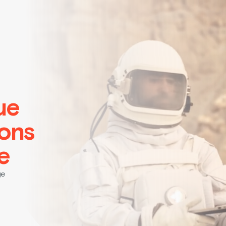
ue
ions
e
ge