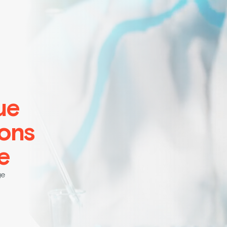
ue
ions
e
ge