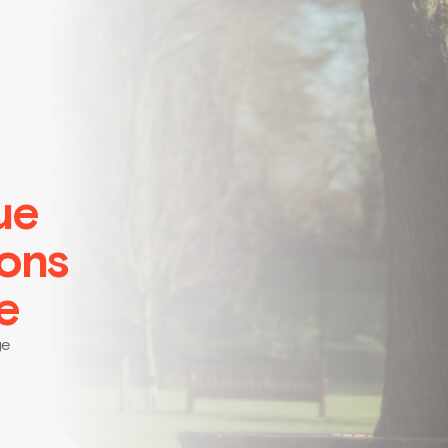
ue
ions
e
ge