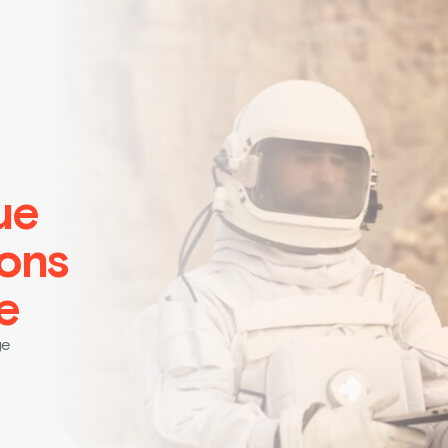
ue
ions
e
ge