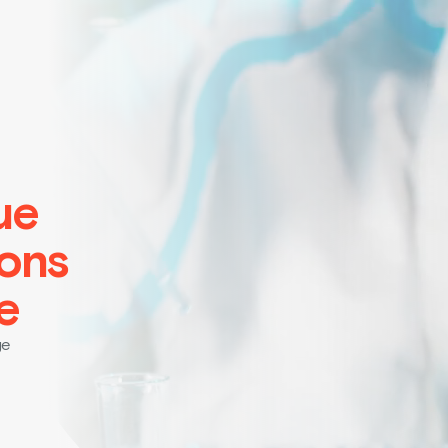
ue
ions
e
ge