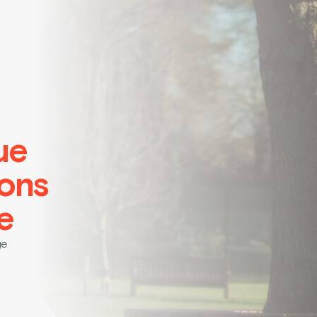
ue
ions
e
ge