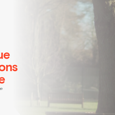
ue
ions
e
ge