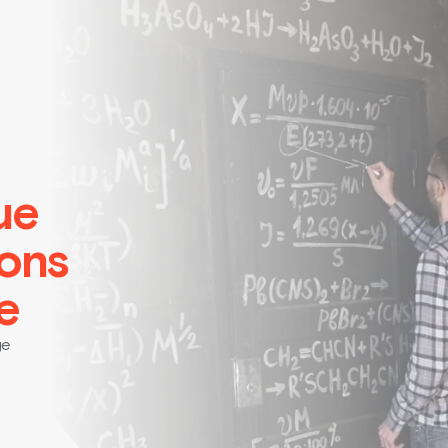
ue
ions
e
ge