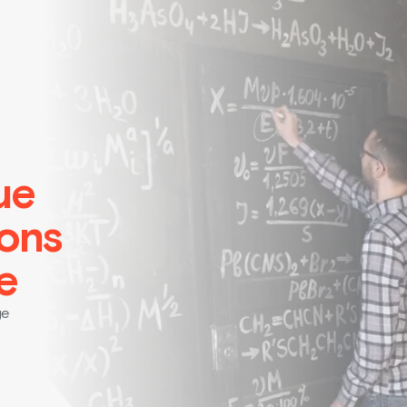
ue
ions
e
ge