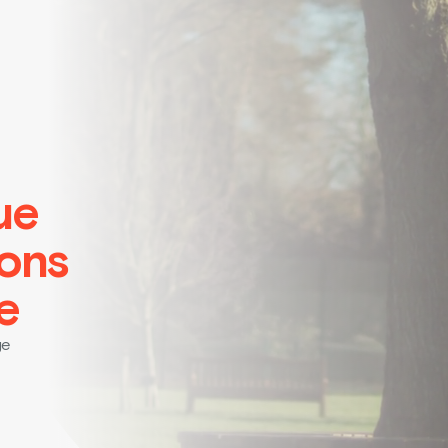
ue
ions
e
ge