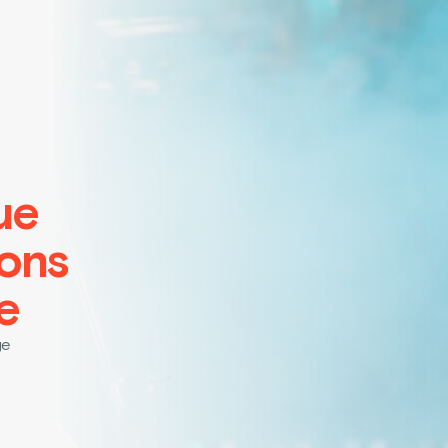
ue
ions
e
ge