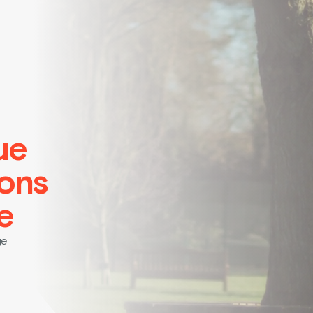
ue
ions
e
ge